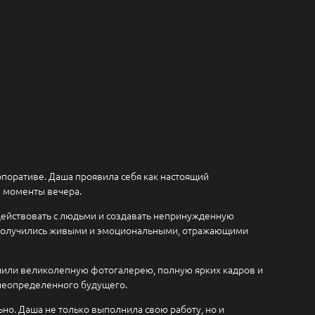
поративе. Даша проявила себя как настоящий
е моменты вечера.
одействовать с людьми и создавать непринужденную
и получились живыми и эмоциональными, отражающими
лучили великолепную фотогалерею, полную ярких кадров и
 неопределенного будущего.
но. Даша не только выполнила свою работу, но и