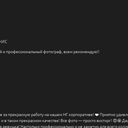
рис
й и профессиональный фотограф, всем рекомендую!!
 за прекрасную работу на нашем НГ корпоративе! ❤️ Приятно удивл
и в таком прекрасном качестве! Все фото — просто восторг! 😍🤩 Д
я девушка! Настолько профессионально и не заметно для всего колл