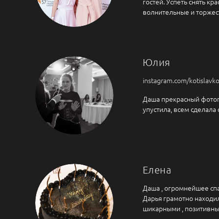
гостей. Успеть снять к
волнительные и торжес
Юлия
instagram.com/kotislavko
Даша прекрасный фотогр
упустила, всем сделала
Елена
Даша , огромнейшее спа
Дарья грамотно находил
шикарными , позитивным