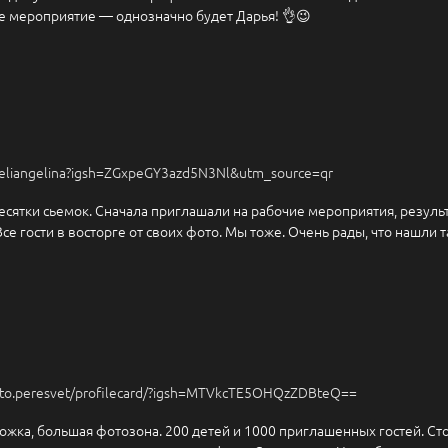
 мероприятие — однозначно будет Дарья! 👌😉
eliangelina?igsh=ZGxpeGY3azd5N3Nl&utm_source=qr
сятки сьемок. Сначала приглашали на рабочие мероприятия, результ
се гости в восторге от своих фото. Мы тоже. Очень рады, что нашли 
to.peresvet/profilecard/?igsh=MTVkcTE5OHQzZDBteQ==
ожка, большая фотозона. 200 детей и 1000 приглашенных гостей. С