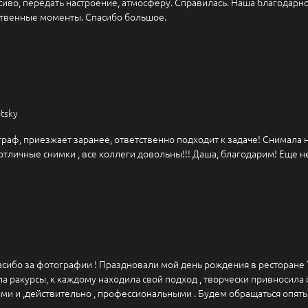
расиво, передать настроение, атмосферу. Справилась. Наша благодарн
твенные моменты. Спасибо большое.
tsky
аф, приезжает заранее, ответственно подходит к задаче! Снимала н
 отличные снимки , все коллеги довольны!!! Даша, благодарим! Еще н
сибо за фотографии ! Праздновали мой день рождения в ресторане 
а ракурсы, к каждому находила свой подход , творчески привносила
и и ,действительно , профессиональными . Будем обращаться опять .