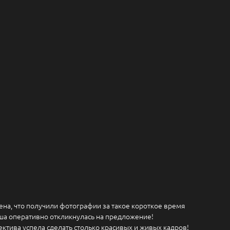
ена, что получили фотографии за такое короткое время
аша оперативно откликнулась на предложение!
ектива успела сделать столько красивых и живых кадров!