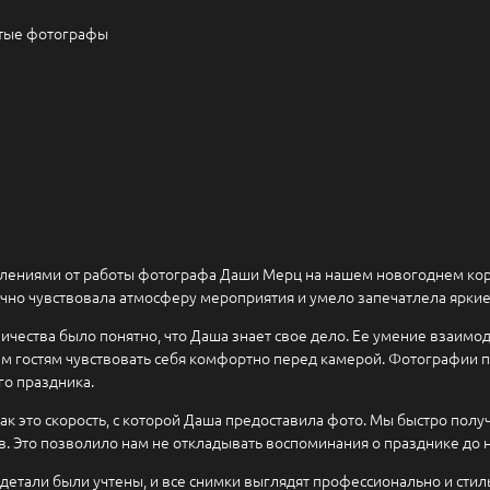
утые фотографы
тлениями от работы фотографа Даши Мерц на нашем новогоднем кор
ично чувствовала атмосферу мероприятия и умело запечатлела ярки
ичества было понятно, что Даша знает свое дело. Ее умение взаим
ем гостям чувствовать себя комфортно перед камерой. Фотографи
го праздника.
так это скорость, с которой Даша предоставила фото. Мы быстро по
. Это позволило нам не откладывать воспоминания о празднике до
етали были учтены, и все снимки выглядят профессионально и стиль