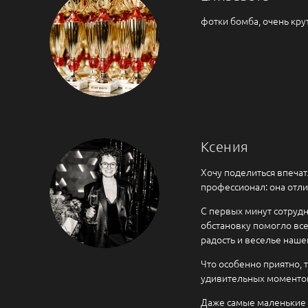
фотки бомба, очень кр
Ксения
Хочу поделиться впеча
профессионал: она отл
С первых минут сотрудн
обстановку помогло вс
радость и веселье наше
Что особенно приятно, 
удивительных моментов
Даже самые маленькие д